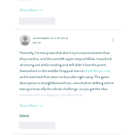
Show More
Like
Reply
savannapatt.er.s.on.7.0.4
Jun 21
Honestly, I’m into posts that don’t try to sound smarter than 
they need to, and this one felt super easy to follow. I was kind 
of zoning out while reading and still didn’t lose the point. 
Somewhere in the middle I hopped over to 
thedriftboss.com
and it matched that same no-fuss vibe right away. The game 
description is straightforward too—one-button drifting where 
timing is basically the whole challenge, so you get the idea 
instantly without digging. I also liked that…
Show More
Edited
Like
Reply