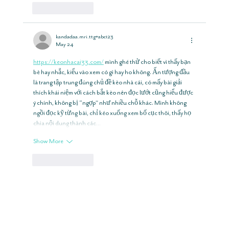
Like
Reply
kandadaa.mri.ttg+abc123
May 24
https://keonhacai33.com/
 mình ghé thử cho biết vì thấy bạn 
bè hay nhắc, kiểu vào xem có gì hay ho không. Ấn tượng đầu 
là trang tập trung đúng chủ đề kèo nhà cái, có mấy bài giải 
thích khái niệm với cách bắt kèo nên đọc lướt cũng hiểu được 
ý chính, không bị “ngợp” như nhiều chỗ khác. Mình không 
ngồi đọc kỹ từng bài, chỉ kéo xuống xem bố cục thôi, thấy họ 
chia nội dung thành các…
Show More
Like
Reply