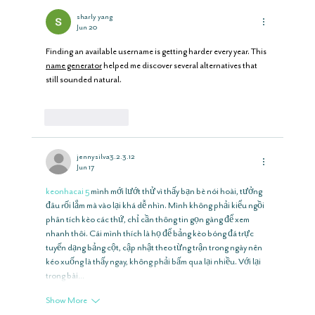
sharly yang
Jun 20
Finding an available username is getting harder every year. This 
name generator
 helped me discover several alternatives that 
still sounded natural.
Like
Reply
jennysilva3.2.3.12
Jun 17
keonhacai 5
 mình mới lướt thử vì thấy bạn bè nói hoài, tưởng 
đâu rối lắm mà vào lại khá dễ nhìn. Mình không phải kiểu ngồi 
phân tích kèo các thứ, chỉ cần thông tin gọn gàng để xem 
nhanh thôi. Cái mình thích là họ để bảng kèo bóng đá trực 
tuyến dạng bảng cột, cập nhật theo từng trận trong ngày nên 
kéo xuống là thấy ngay, không phải bấm qua lại nhiều. Với lại 
trong bài…
Show More