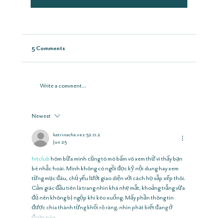
5 Comments
Write a comment...
Newest
katrinacha.vez.52.0.2
Jun 25
hitclub
 hôm bữa mình cũng tò mò bấm vô xem thử vì thấy bạn 
bè nhắc hoài. Mình không có ngồi đọc kỹ nội dung hay xem 
từng mục đâu, chủ yếu lướt giao diện với cách họ sắp xếp thôi. 
Cảm giác đầu tiên là trang nhìn khá nhẹ mắt, khoảng trắng vừa 
đủ nên không bị ngộp khi kéo xuống. Mấy phần thông tin 
được chia thành từng khối rõ ràng, nhìn phát biết đang ở 
đoạn nào…