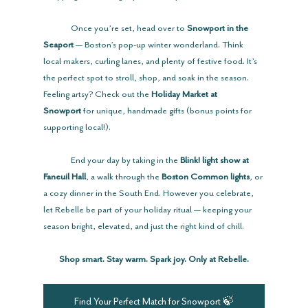
	Once you’re set, head over to 
Snowport in the 
Seaport
 — Boston’s pop-up winter wonderland. Think 
local makers, curling lanes, and plenty of festive food. It’s 
the perfect spot to stroll, shop, and soak in the season. 
Feeling artsy? Check out the 
Holiday Market at 
Snowport
 for unique, handmade gifts (bonus points for 
supporting local!).
	End your day by taking in the 
Blink! light show at 
Faneuil Hall
, a walk through the 
Boston Common lights
, or 
a cozy dinner in the South End. However you celebrate, 
let Rebelle be part of your holiday ritual — keeping your 
season bright, elevated, and just the right kind of chill. 
Shop smart. Stay warm. Spark joy. Only at Rebelle.
Find Your Perfect Match for Snowport 🍃