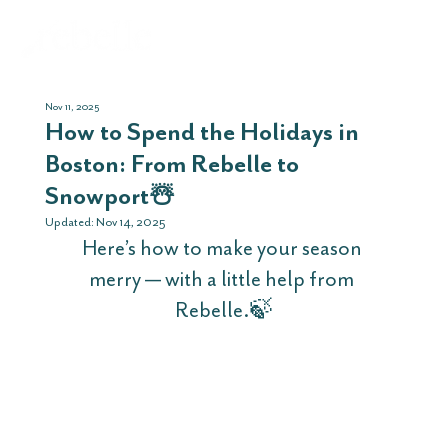
Nov 11, 2025
How to Spend the Holidays in
Boston: From Rebelle to
Snowport☃️
Updated:
Nov 14, 2025
Here’s how to make your season 
merry — with a little help from 
Rebelle.🍃