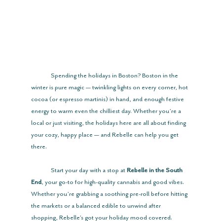
	Spending the holidays in Boston? Boston in the 
winter is pure magic — twinkling lights on every corner, hot 
cocoa (or espresso martinis) in hand, and enough festive 
energy to warm even the chilliest day. Whether you’re a 
local or just visiting, the holidays here are all about finding 
your cozy, happy place — and Rebelle can help you get 
there.
	Start your day with a stop at 
Rebelle in the South 
End
, your go-to for high-quality cannabis and good vibes. 
Whether you’re grabbing a soothing pre-roll before hitting 
the markets or a balanced edible to unwind after 
shopping, Rebelle’s got your holiday mood covered.